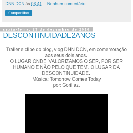
DNN DCN
às
03:41
Nenhum comentário:
Compartilhar
sexta-feira, 23 de dezembro de 2016
DESCONTINUIDADE2ANOS
Trailer e clipe do blog, vlog DNN DCN, em comemoração
aos seus dois anos.
O LUGAR ONDE 'VALORIZAMOS O SER, POR SER
HUMANO E NÃO PELO QUE TEM'. O LUGAR DA
DESCONTINUIDADE.
Música: Tomorrow Comes Today
por: Gorillaz.