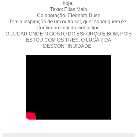
hoje.
Texto: Elias Melo
Colaboração: Eleonora Duse
Tem a inspiração de um outro ser, quer saber quem é?
Confira no final do videoclipe.
O LUGAR ONDE O GOSTO DO ESFORÇO É BOM, POIS
ESTOU COM OS TRÊS. O LUGAR DA
DESCONTINUIDADE.