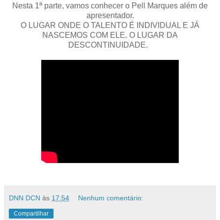
Nesta 1ª parte, vamos conhecer o Pell Marques além de
apresentador.
O LUGAR ONDE O TALENTO É INDIVIDUAL E JÁ
NASCEMOS COM ELE. O LUGAR DA
DESCONTINUIDADE.
DNN DCN
às
17:54
Nenhum comentário:
Compartilhar