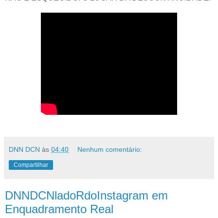
DNN DCN
às
04:40
Nenhum comentário:
Compartilhar
DNNDCNladoRdoInstagram em
Enquadramento Real