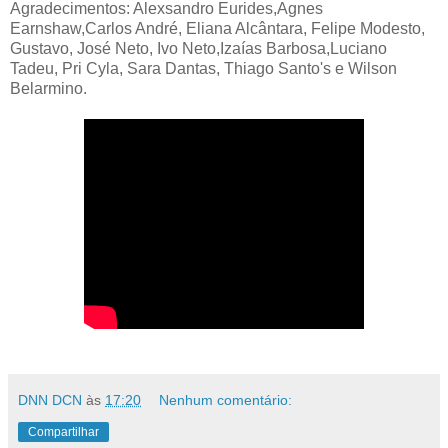
Agradecimentos: Alexsandro Eurides,Agnes
Earnshaw,Carlos André, Eliana Alcântara, Felipe Modesto,
Gustavo, José Neto, Ivo Neto,Izaías Barbosa,Luciano
Tadeu, Pri Cyla, Sara Dantas, Thiago Santo's e Wilson
Belarmino.
DNN DCN
às
17:20
Nenhum comentário:
Compartilhar