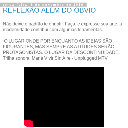
terça-feira, 8 de novembro de 2016
REFLEXÃO ALÉM DO ÓBVIO
Não deixe o padrão te engolir. Faça, e expresse sua arte, a
modernidade contribui com algumas ferramentas.
O LUGAR ONDE POR ENQUANTO AS IDEIAS SÃO
FIGURANTES, MAS SEMPRE AS ATITUDES SERÃO
PROTAGONISTAS. O LUGAR DA DESCONTINUIDADE.
Trilha sonora: Maná Vivir Sin Aire - Unplugged MTV.