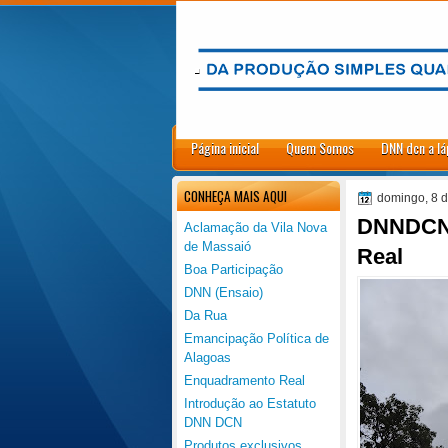
.
Página inicial
Quem Somos
DNN dcn a lá
CONHEÇA MAIS AQUI
domingo, 8 
DNNDCNl
Aclamação da Vila Nova
de Massaió
Real
Boa Participação
DNN (Ensaio)
Da Rua
Emancipação Política de
Alagoas
Enquadramento Real
Introdução ao Estatuto
DNN DCN
Produtos exclusivos