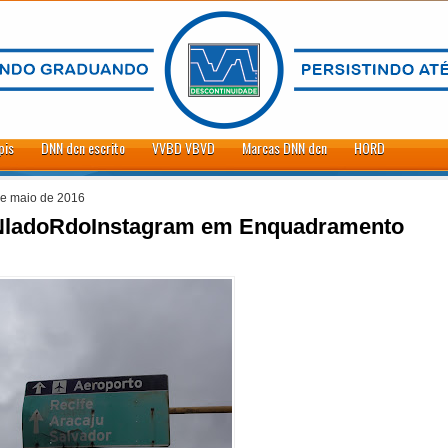
pis
DNN dcn escrito
VVBD VBVD
Marcas DNN dcn
HORD
de maio de 2016
adoRdoInstagram em Enquadramento