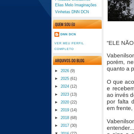
Elias Melo Imaginações
Vinhetas DNN DCN
QUEM SOU EU
DNN DCN
“ELE NÃO
VER MEU PERFIL
COMPLETO
Vabenilso
ARQUIVOS DO BLOG
porém, ne
quanto a p
►
2026
(9)
►
2025
(61)
O que aco
►
2024
(12)
e recebem
ao invés d
►
2023
(13)
por falta
►
2020
(22)
em frente
►
2019
(14)
►
2018
(68)
Vabenilso
►
2017
(30)
entender..
▼
2016
(77)