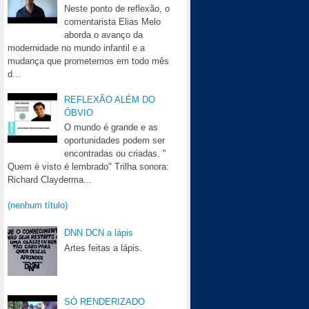
Neste ponto de reflexão, o
comentarista Elias Melo
aborda o avanço da
modernidade no mundo infantil e a
mudança que prometemos em todo mês
d...
REFLEXÃO ALÉM DO
ÓBVIO
O mundo é grande e as
oportunidades podem ser
encontradas ou criadas. "
Quem é visto é lembrado" Trilha sonora:
Richard Clayderma...
(nenhum título)
DNN DCN a lápis
Artes feitas a lápis.
SÓ RENDERIZADO