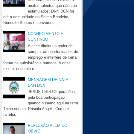
muitos talentos que não são
estimulados. DNN DCN foi
até a comunidade do Selma Bandeira,
Benedito Bentes e conversou...
CONHECIMENTO É
CONTÍNUO
A crise diminui o poder de
compra, as oportunidades de
emprego e interfere de certa
forma na subsistência humana. A crise
existe, onde ela e...
MENSAGEM DE NATAL
DNN DCN
JESUS CRISTO, parabéns,
pela boa participação,
quando humano aqui na terra.
Trilha sonora: Priscila Angel - Corpo e
família.
REFLEXÃO ALÉM DO
ÓBVIO