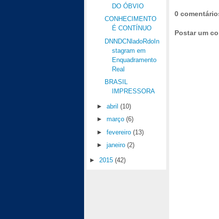
DO ÓBVIO
0 comentário
CONHECIMENTO
É CONTÍNUO
Postar um co
DNNDCNladoRdoIn
stagram em
Enquadramento
Real
BRASIL
IMPRESSORA
►
abril
(10)
►
março
(6)
►
fevereiro
(13)
►
janeiro
(2)
►
2015
(42)