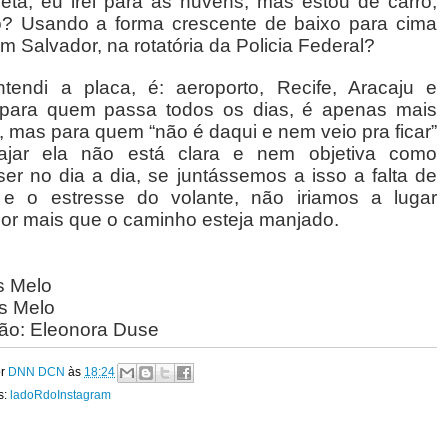
seta, eu irei para as nuvens, mas estou de carro,
? Usando a forma crescente de baixo para cima
m Salvador, na rotatória da Policia Federal?
ntendi a placa, é: aeroporto, Recife, Aracaju e
 para quem passa todos os dias, é apenas mais
 mas para quem “não é daqui e nem veio pra ficar”
iajar ela não está clara e nem objetiva como
er no dia a dia, se juntássemos a isso a falta de
 e o estresse do volante, não iriamos a lugar
or mais que o caminho esteja manjado.
as Melo
as Melo
ão: Eleonora Duse
or
DNN DCN
às
18:24
s:
ladoRdoInstagram