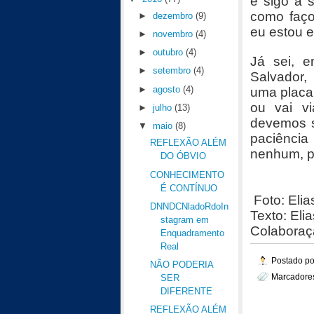
e sigo a 
como faço
►
dezembro
(9)
eu estou e
►
novembro
(4)
►
outubro
(4)
Já sei, e
►
setembro
(4)
Salvador,
►
agosto
(4)
uma placa,
ou vai v
►
julho
(13)
devemos s
▼
maio
(8)
paciência
REFLEXÃO ALÉM
nenhum, p
DO ÓBVIO
CONHECIMENTO
É CONTÍNUO
Foto: Eli
DNNDCNladoRdoIn
Texto: Eli
stagram em
Colaboraç
Enquadramento
Real
Postado p
NÃO PODERIA
Marcadore
SER
DIFERENTE
REFLEXÃO ALÉM