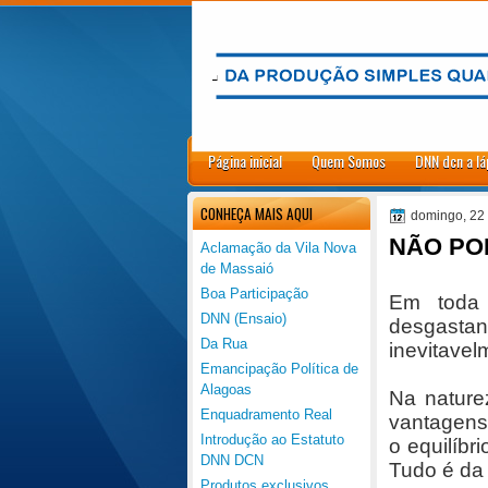
.
Página inicial
Quem Somos
DNN dcn a lá
CONHEÇA MAIS AQUI
domingo, 22
NÃO PO
Aclamação da Vila Nova
de Massaió
Boa Participação
Em toda 
DNN (Ensaio)
desgasta
Da Rua
inevitavel
Emancipação Política de
Alagoas
Na nature
Enquadramento Real
vantagens,
Introdução ao Estatuto
o equilíbr
DNN DCN
Tudo é da
Produtos exclusivos