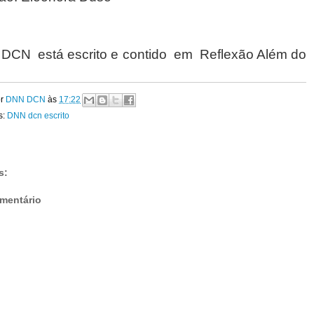
DCN está escrito e contido em Reflexão Além do
or
DNN DCN
às
17:22
s:
DNN dcn escrito
s:
mentário