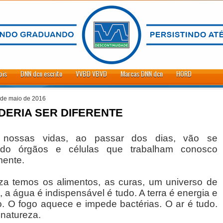
pis
DNN dcn escrito
VVBD VBVD
Marcas DNN dcn
HORD
 de maio de 2016
DERIA SER DIFERENTE
nossas vidas, ao passar dos dias, vão se
ndo órgãos e células que trabalham conosco
mente.
za temos os alimentos, as curas, um universo de
 a água é indispensável é tudo. A terra é energia e
io. O fogo aquece e impede bactérias. O ar é tudo.
 natureza.