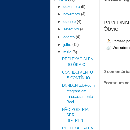
►
dezembro
(9)
►
novembro
(4)
Para DNN 
►
outubro
(4)
Óbvio
►
setembro
(4)
►
agosto
(4)
Postado p
►
julho
(13)
Marcadore
▼
maio
(8)
REFLEXÃO ALÉM
DO ÓBVIO
0 comentário
CONHECIMENTO
É CONTÍNUO
Postar um co
DNNDCNladoRdoIn
stagram em
Enquadramento
Real
NÃO PODERIA
SER
DIFERENTE
REFLEXÃO ALÉM