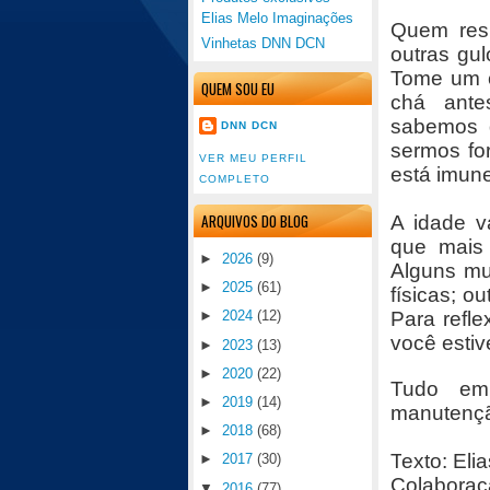
Elias Melo Imaginações
Quem resi
Vinhetas DNN DCN
outras gu
Tome um c
QUEM SOU EU
chá ante
sabemos d
DNN DCN
sermos fo
VER MEU PERFIL
está imun
COMPLETO
ARQUIVOS DO BLOG
A idade v
que mais 
►
2026
(9)
Alguns mud
►
2025
(61)
físicas; o
Para refl
►
2024
(12)
você estiv
►
2023
(13)
►
2020
(22)
Tudo em
►
2019
(14)
manutençã
►
2018
(68)
T
exto: Eli
►
2017
(30)
Colaboraç
▼
2016
(77)