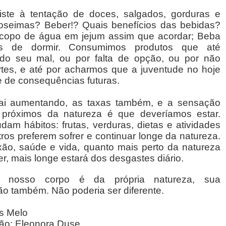
ste à tentação de doces, salgados, gorduras e
loseimas? Beber!? Quais benefícios das bebidas?
opo de água em jejum assim que acordar; Beba
s de dormir. Consumimos produtos que até
o seu mal, ou por falta de opção, ou por não
rtes, e até por acharmos que a juventude no hoje
e de consequências futuras.
ai aumentando, as taxas também, e a sensação
próximos da natureza é que deveríamos estar.
am hábitos: frutas, verduras, dietas e atividades
utros preferem sofrer e continuar longe da natureza.
exão, saúde e vida, quanto mais perto da natureza
er, mais longe estará dos desgastes diário.
 nosso corpo é da própria natureza, sua
o também. Não poderia ser dife
rente.
as Melo
ão: Eleonora Duse