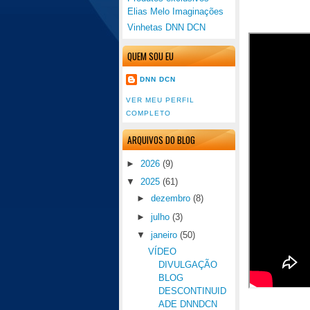
Elias Melo Imaginações
Vinhetas DNN DCN
QUEM SOU EU
DNN DCN
VER MEU PERFIL
COMPLETO
ARQUIVOS DO BLOG
►
2026
(9)
▼
2025
(61)
►
dezembro
(8)
►
julho
(3)
▼
janeiro
(50)
VÍDEO
DIVULGAÇÃO
BLOG
DESCONTINUID
ADE DNNDCN