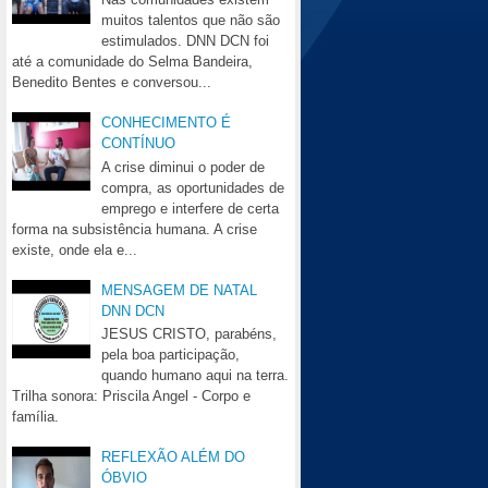
muitos talentos que não são
estimulados. DNN DCN foi
até a comunidade do Selma Bandeira,
Benedito Bentes e conversou...
CONHECIMENTO É
CONTÍNUO
A crise diminui o poder de
compra, as oportunidades de
emprego e interfere de certa
forma na subsistência humana. A crise
existe, onde ela e...
MENSAGEM DE NATAL
DNN DCN
JESUS CRISTO, parabéns,
pela boa participação,
quando humano aqui na terra.
Trilha sonora: Priscila Angel - Corpo e
família.
REFLEXÃO ALÉM DO
ÓBVIO