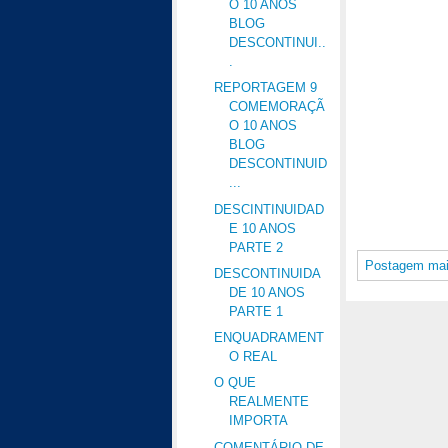
O 10 ANOS
BLOG
DESCONTINUI..
.
REPORTAGEM 9
COMEMORAÇÃ
O 10 ANOS
BLOG
DESCONTINUID
...
DESCINTINUIDAD
E 10 ANOS
PARTE 2
Postagem mai
DESCONTINUIDA
DE 10 ANOS
PARTE 1
ENQUADRAMENT
O REAL
O QUE
REALMENTE
IMPORTA
COMENTÁRIO DE