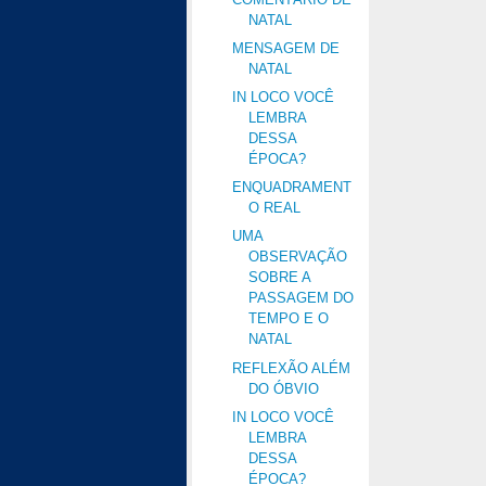
NATAL
MENSAGEM DE
NATAL
IN LOCO VOCÊ
LEMBRA
DESSA
ÉPOCA?
ENQUADRAMENT
O REAL
UMA
OBSERVAÇÃO
SOBRE A
PASSAGEM DO
TEMPO E O
NATAL
REFLEXÃO ALÉM
DO ÓBVIO
IN LOCO VOCÊ
LEMBRA
DESSA
ÉPOCA?