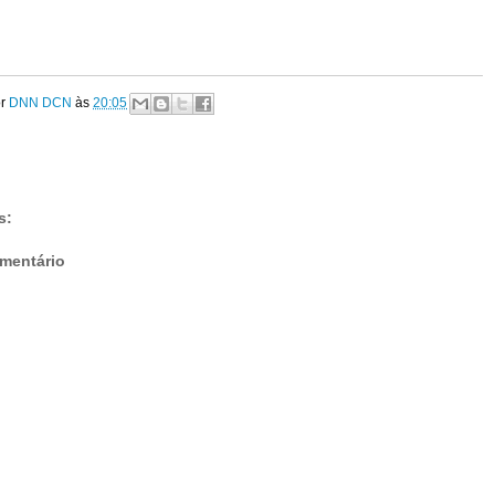
or
DNN DCN
às
20:05
s:
mentário