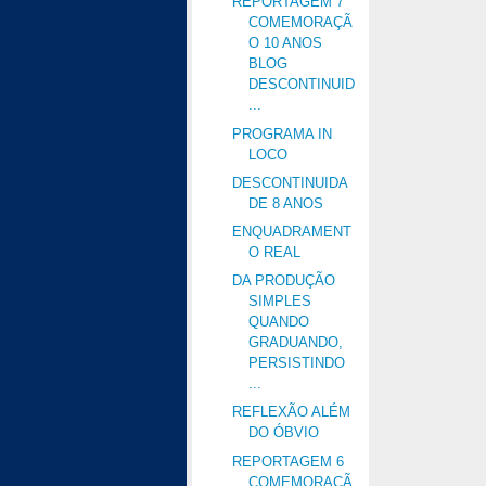
REPORTAGEM 7
COMEMORAÇÃ
O 10 ANOS
BLOG
DESCONTINUID
...
PROGRAMA IN
LOCO
DESCONTINUIDA
DE 8 ANOS
ENQUADRAMENT
O REAL
DA PRODUÇÃO
SIMPLES
QUANDO
GRADUANDO,
PERSISTINDO
...
REFLEXÃO ALÉM
DO ÓBVIO
REPORTAGEM 6
COMEMORAÇÃ