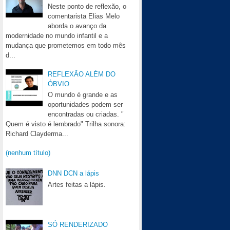
Neste ponto de reflexão, o
comentarista Elias Melo
aborda o avanço da
modernidade no mundo infantil e a
mudança que prometemos em todo mês
d...
REFLEXÃO ALÉM DO
ÓBVIO
O mundo é grande e as
oportunidades podem ser
encontradas ou criadas. "
Quem é visto é lembrado" Trilha sonora:
Richard Clayderma...
(nenhum título)
DNN DCN a lápis
Artes feitas a lápis.
SÓ RENDERIZADO