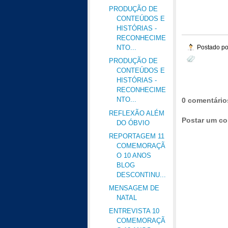
PRODUÇÃO DE
CONTEÚDOS E
HISTÓRIAS -
RECONHECIME
Postado p
NTO...
PRODUÇÃO DE
CONTEÚDOS E
HISTÓRIAS -
RECONHECIME
NTO...
0 comentário
REFLEXÃO ALÉM
Postar um co
DO ÓBVIO
REPORTAGEM 11
COMEMORAÇÃ
O 10 ANOS
BLOG
DESCONTINU...
MENSAGEM DE
NATAL
ENTREVISTA 10
COMEMORAÇÃ