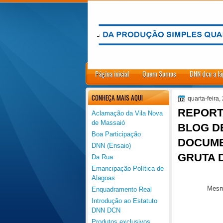
.
Página inicial
Quem Somos
DNN dcn a lá
CONHEÇA MAIS AQUI
quarta-feira,
REPORT
Aclamação da Vila Nova
de Massaió
BLOG D
Boa Participação
DOCUMEN
DNN (Ensaio)
GRUTA 
Da Rua
Emancipação Política de
Alagoas
Mesmo
Enquadramento Real
Introdução ao Estatuto
DNN DCN
Produtos exclusivos