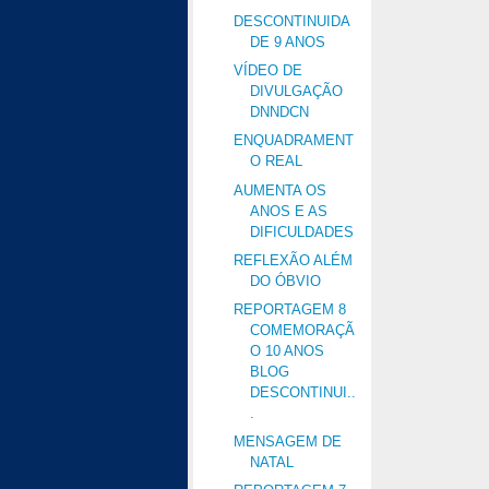
DESCONTINUIDA
DE 9 ANOS
VÍDEO DE
DIVULGAÇÃO
DNNDCN
ENQUADRAMENT
O REAL
AUMENTA OS
ANOS E AS
DIFICULDADES
REFLEXÃO ALÉM
DO ÓBVIO
REPORTAGEM 8
COMEMORAÇÃ
O 10 ANOS
BLOG
DESCONTINUI..
.
MENSAGEM DE
NATAL