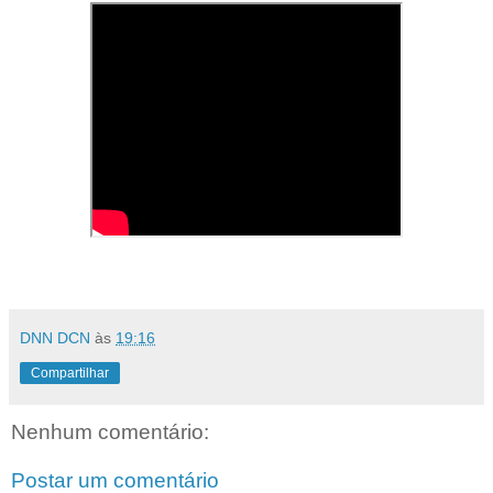
DNN DCN
às
19:16
Compartilhar
Nenhum comentário:
Postar um comentário