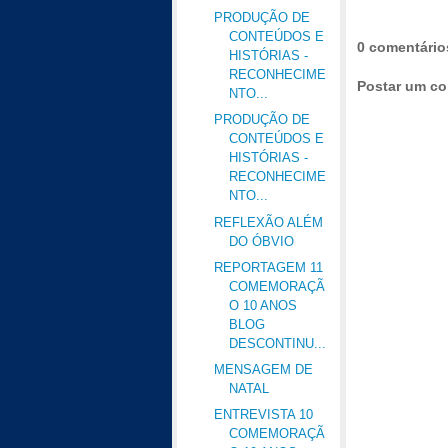
PRODUÇÃO DE
CONTEÚDOS E
0 comentário
HISTÓRIAS -
RECONHECIME
Postar um co
NTO...
PRODUÇÃO DE
CONTEÚDOS E
HISTÓRIAS -
RECONHECIME
NTO...
REFLEXÃO ALÉM
DO ÓBVIO
REPORTAGEM 11
COMEMORAÇÃ
O 10 ANOS
BLOG
DESCONTINU...
MENSAGEM DE
NATAL
ENTREVISTA 10
COMEMORAÇÃ