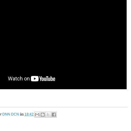
or
DNN DCN
às
18:42