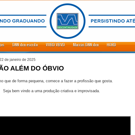
pis
DNN dcn escrito
VVBD VBVD
Marcas DNN dcn
HORD
 22 de janeiro de 2025
ÃO ALÉM DO ÓBVIO
 que de forma pequena, comece a fazer a profissão que gosta.
Seja bem vindo a uma produção criativa e improvisada.