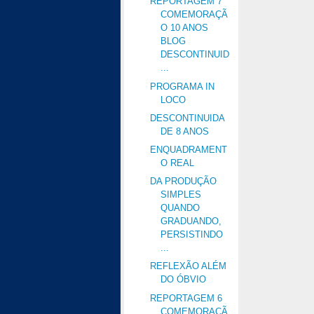
REPORTAGEM 7
COMEMORAÇÃ
O 10 ANOS
BLOG
DESCONTINUID
...
PROGRAMA IN
LOCO
DESCONTINUIDA
DE 8 ANOS
ENQUADRAMENT
O REAL
DA PRODUÇÃO
SIMPLES
QUANDO
GRADUANDO,
PERSISTINDO
...
REFLEXÃO ALÉM
DO ÓBVIO
REPORTAGEM 6
COMEMORAÇÃ