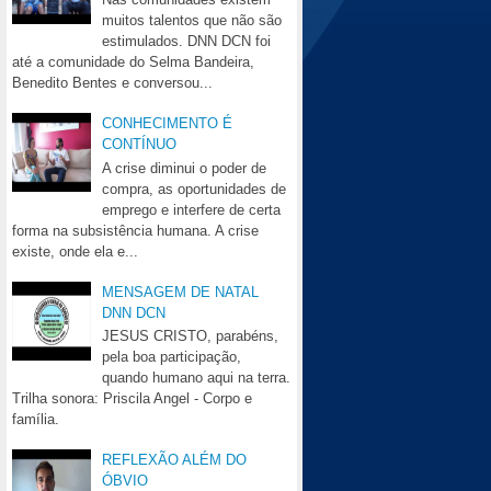
muitos talentos que não são
estimulados. DNN DCN foi
até a comunidade do Selma Bandeira,
Benedito Bentes e conversou...
CONHECIMENTO É
CONTÍNUO
A crise diminui o poder de
compra, as oportunidades de
emprego e interfere de certa
forma na subsistência humana. A crise
existe, onde ela e...
MENSAGEM DE NATAL
DNN DCN
JESUS CRISTO, parabéns,
pela boa participação,
quando humano aqui na terra.
Trilha sonora: Priscila Angel - Corpo e
família.
REFLEXÃO ALÉM DO
ÓBVIO