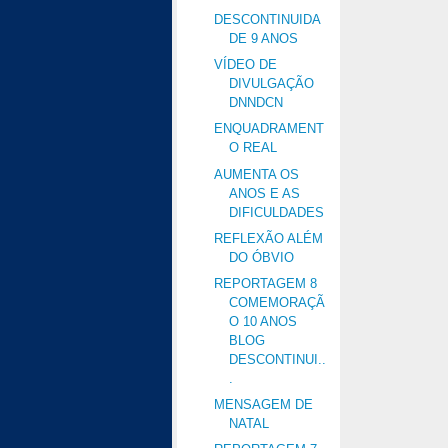
DESCONTINUIDA
DE 9 ANOS
VÍDEO DE
DIVULGAÇÃO
DNNDCN
ENQUADRAMENT
O REAL
AUMENTA OS
ANOS E AS
DIFICULDADES
REFLEXÃO ALÉM
DO ÓBVIO
REPORTAGEM 8
COMEMORAÇÃ
O 10 ANOS
BLOG
DESCONTINUI..
.
MENSAGEM DE
NATAL