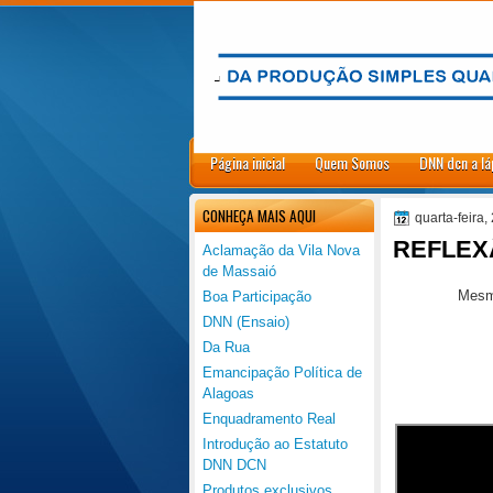
.
Página inicial
Quem Somos
DNN dcn a lá
CONHEÇA MAIS AQUI
quarta-feira,
REFLEX
Aclamação da Vila Nova
de Massaió
Mesmo
Boa Participação
DNN (Ensaio)
Da Rua
Emancipação Política de
Alagoas
Enquadramento Real
Introdução ao Estatuto
DNN DCN
Produtos exclusivos