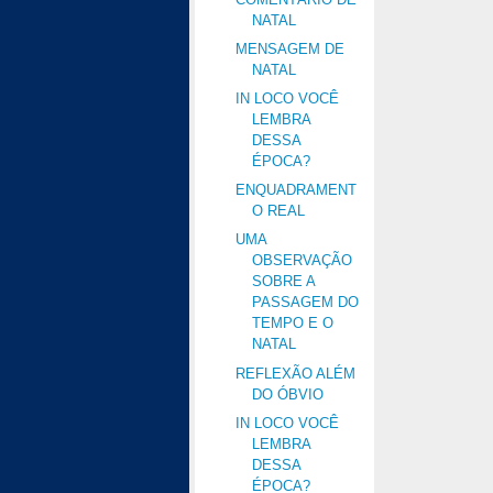
NATAL
MENSAGEM DE
NATAL
IN LOCO VOCÊ
LEMBRA
DESSA
ÉPOCA?
ENQUADRAMENT
O REAL
UMA
OBSERVAÇÃO
SOBRE A
PASSAGEM DO
TEMPO E O
NATAL
REFLEXÃO ALÉM
DO ÓBVIO
IN LOCO VOCÊ
LEMBRA
DESSA
ÉPOCA?