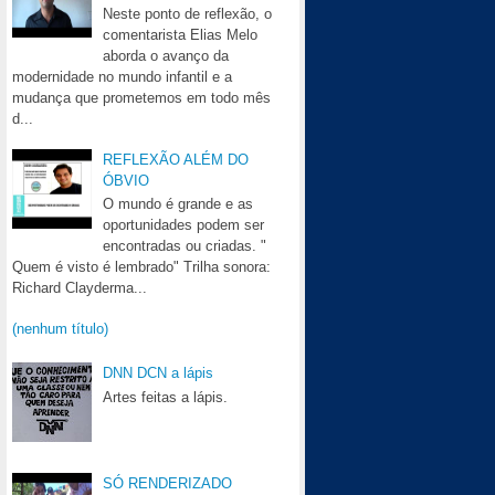
Neste ponto de reflexão, o
comentarista Elias Melo
aborda o avanço da
modernidade no mundo infantil e a
mudança que prometemos em todo mês
d...
REFLEXÃO ALÉM DO
ÓBVIO
O mundo é grande e as
oportunidades podem ser
encontradas ou criadas. "
Quem é visto é lembrado" Trilha sonora:
Richard Clayderma...
(nenhum título)
DNN DCN a lápis
Artes feitas a lápis.
SÓ RENDERIZADO