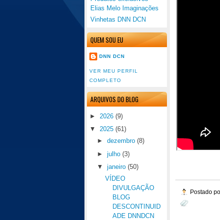
Elias Melo Imaginações
Vinhetas DNN DCN
QUEM SOU EU
DNN DCN
VER MEU PERFIL
COMPLETO
ARQUIVOS DO BLOG
►
2026
(9)
▼
2025
(61)
►
dezembro
(8)
►
julho
(3)
▼
janeiro
(50)
VÍDEO
DIVULGAÇÃO
Postado p
BLOG
DESCONTINUID
ADE DNNDCN