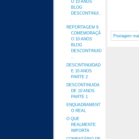
O 10 ANOS
BLOG
DESCONTINUI..
.
REPORTAGEM 9
COMEMORAÇÃ
Postagem mai
O 10 ANOS
BLOG
DESCONTINUID
...
DESCINTINUIDAD
E 10 ANOS
PARTE 2
DESCONTINUIDA
DE 10 ANOS
PARTE 1
ENQUADRAMENT
O REAL
O QUE
REALMENTE
IMPORTA
COMENTÁRIO DE