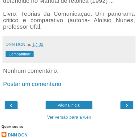
defendido no Manual de retórica (1992) ...
Livro: Teorias da Comunicação. Um panorama
critico e comparativo (autoria- Aloísio Nunes,
professor Ufal.
DNN DCN
às
17:33
Compartilhar
Nenhum comentário:
Postar um comentário
‹
›
Página inicial
Ver versão para a web
Quem sou eu
DNN DCN