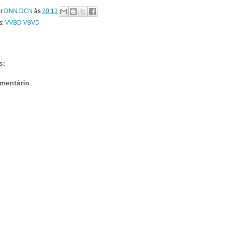
or
DNN DCN
às
20:13
s:
VVBD VBVD
s:
mentário