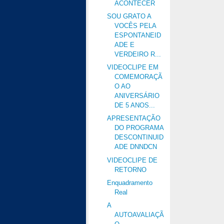
ACONTECER
SOU GRATO A
VOCÊS PELA
ESPONTANEID
ADE E
VERDEIRO R...
VIDEOCLIPE EM
COMEMORAÇÃ
O AO
ANIVERSÁRIO
DE 5 ANOS...
APRESENTAÇÃO
DO PROGRAMA
DESCONTINUID
ADE DNNDCN
VIDEOCLIPE DE
RETORNO
Enquadramento
Real
A
AUTOAVALIAÇÃ