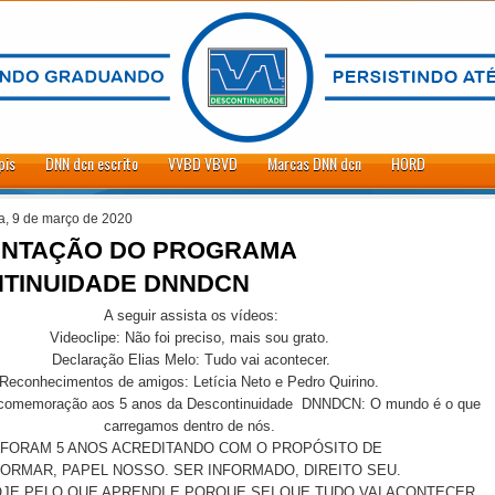
pis
DNN dcn escrito
VVBD VBVD
Marcas DNN dcn
HORD
a, 9 de março de 2020
NTAÇÃO DO PROGRAMA
TINUIDADE DNNDCN
A seguir assista os vídeos:
Videoclipe: Não foi preciso, mais sou grato.
Declaração Elias Melo: Tudo vai acontecer.
Reconhecimentos de amigos: Letícia Neto e Pedro Quirino.
 comemoração aos 5 anos da Descontinuidade DNNDCN: O mundo é o que
carregamos dentro de nós.
FORAM 5 ANOS ACREDITANDO COM O PROPÓSITO DE
FORMAR, PAPEL NOSSO. SER INFORMADO, DIREITO SEU.
JE PELO QUE APRENDI E PORQUE SEI QUE TUDO VAI ACONTECER.