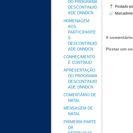
DO PROGRAMA
Postado p
DESCONTINUID
ADE DNNDCN
Marcadore
HOMENAGEM
AOS
PARTICIPANTE
0 comentário
S
DESCONTINUID
Postar um co
ADE DNNDCN
CONHECIMENTO
É CONTÍNUO
APRESENTAÇÃO
DO PROGRAMA
DESCONTINUID
ADE DNNDCN
COMENTÁRIO DE
NATAL
MENSAGEM DE
NATAL
PRIMEIRA PARTE
DA