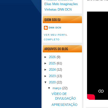
Elias Melo Imaginações
Vinhetas DNN DCN
QUEM SOU EU
DNN DCN
VER MEU PERFIL
COMPLETO
ARQUIVOS DO BLOG
►
2026
(9)
►
2025
(61)
►
2024
(12)
►
2023
(13)
▼
2020
(22)
▼
março
(22)
VÍDEO DE
DIVULGAÇÃO
APRESENTAÇÃO