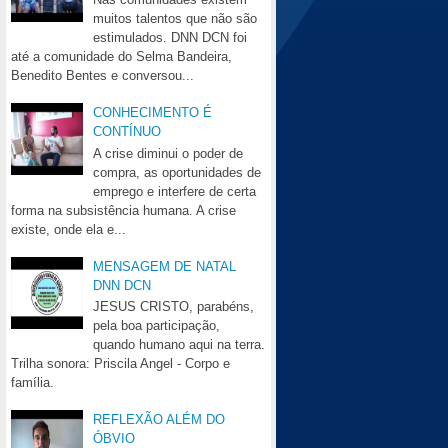
muitos talentos que não são
estimulados. DNN DCN foi
até a comunidade do Selma Bandeira,
Benedito Bentes e conversou...
CONHECIMENTO É
CONTÍNUO
A crise diminui o poder de
compra, as oportunidades de
emprego e interfere de certa
forma na subsistência humana. A crise
existe, onde ela e...
MENSAGEM DE NATAL
DNN DCN
JESUS CRISTO, parabéns,
pela boa participação,
quando humano aqui na terra.
Trilha sonora: Priscila Angel - Corpo e
família.
REFLEXÃO ALÉM DO
ÓBVIO