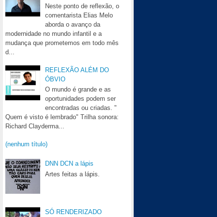
Neste ponto de reflexão, o
comentarista Elias Melo
aborda o avanço da
modernidade no mundo infantil e a
mudança que prometemos em todo mês
d...
REFLEXÃO ALÉM DO
ÓBVIO
O mundo é grande e as
oportunidades podem ser
encontradas ou criadas. "
Quem é visto é lembrado" Trilha sonora:
Richard Clayderma...
(nenhum título)
DNN DCN a lápis
Artes feitas a lápis.
SÓ RENDERIZADO