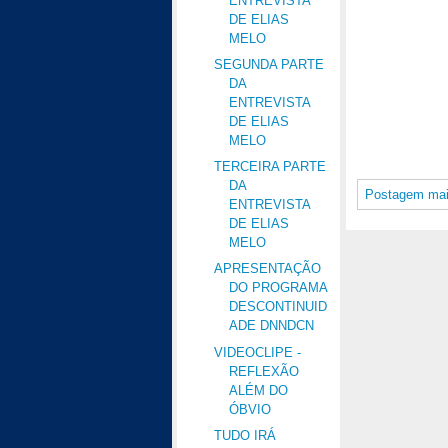
ENTREVISTA
DE ELIAS
MELO
SEGUNDA PARTE
DA
ENTREVISTA
DE ELIAS
MELO
TERCEIRA PARTE
DA
Postagem mai
ENTREVISTA
DE ELIAS
MELO
APRESENTAÇÃO
DO PROGRAMA
DESCONTINUID
ADE DNNDCN
VIDEOCLIPE -
REFLEXÃO
ALÉM DO
ÓBVIO
TUDO IRÁ