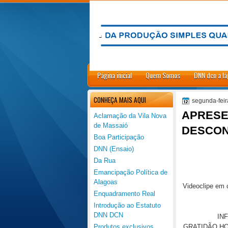
.
Página inicial
Quem Somos
DNN dcn a lá
CONHEÇA MAIS AQUI
segunda-feir
APRESE
Aclamação da Vila Nova
de Massaió
DESCON
Boa Participação
DNN (Ensaio)
Da Rua
Emancipação Política de
Alagoas
Videoclipe em
Enquadramento Real
Introdução ao Estatuto
DNN DCN
IN
GRATIDÃO HO
Produtos exclusivos